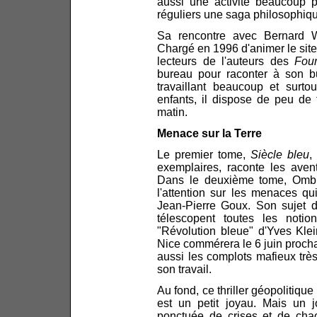
aussi une activité beaucoup p
réguliers une saga philosophique
Sa rencontre avec Bernard W
Chargé en 1996 d'animer le site
lecteurs de l'auteurs des
Fou
bureau pour raconter à son b
travaillant beaucoup et surt
enfants, il dispose de peu de
matin.
Menace sur la Terre
Le premier tome,
Siècle bleu
,
exemplaires, raconte les aven
Dans le deuxième tome, Ombres
l'attention sur les menaces qui
Jean-Pierre Goux. Son sujet d
télescopent toutes les notio
"Révolution bleue" d'Yves Klei
Nice commérera le 6 juin procha
aussi les complots mafieux très
son travail.
Au fond, ce thriller géopolitique
est un petit joyau. Mais un jo
ponctuée de crises et de chao